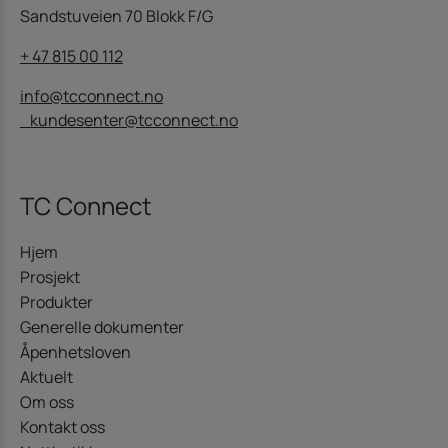
Sandstuveien 70 Blokk F/G
+ 47 815 00 112
info@tcconnect.no
kundesenter@tcconnect.no
TC Connect
Hjem
Prosjekt
Produkter
Generelle dokumenter
Åpenhetsloven
Aktuelt
Om oss
Kontakt oss