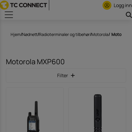
Logg inn
Hjem
/
Nødnett
/
Radioterminaler og tilbehør
/
Motorola
/
Motorola 
Motorola MXP600
Filter