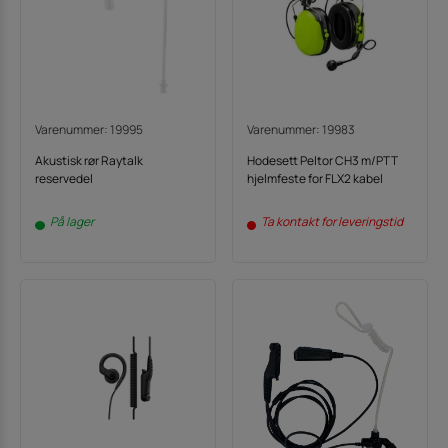
Varenummer: 19995
Varenummer: 19983
Akustisk rør Raytalk
Hodesett Peltor CH3 m/PTT
reservedel
hjelmfeste for FLX2 kabel
På lager
Ta kontakt for leveringstid