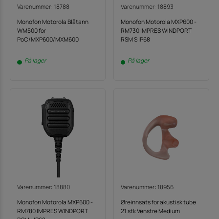
Varenummer: 18788
Varenummer: 18893
Monofon Motorola Blåtann
Monofon Motorola MXP600 -
WM500 for
RM730 IMPRES WINDPORT
PoC/MXP600/MXM600
RSM S IP68
På lager
På lager
Varenummer: 18880
Varenummer: 18956
Monofon Motorola MXP600 -
Øreinnsats for akustisk tube
RM780 IMPRES WINDPORT
21 stk Venstre Medium