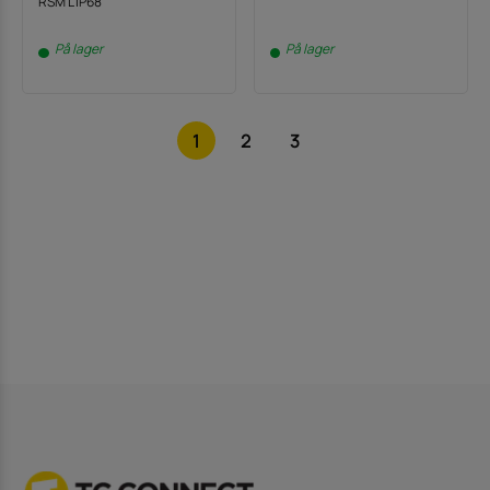
RSM L IP68
På lager
På lager
1
2
3