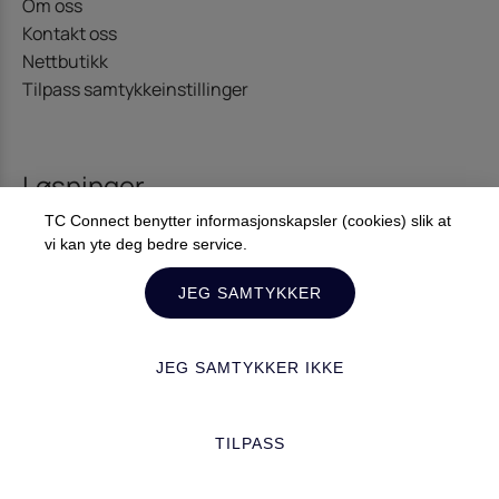
Om oss
Kontakt oss
Nettbutikk
Tilpass samtykkeinstillinger
Løsninger
TC Connect benytter informasjonskapsler (cookies) slik at
Kommunikasjon
vi kan yte deg bedre service.
Offshore – Energi
Diginet
JEG SAMTYKKER
JEG SAMTYKKER IKKE
Kontakt oss
TILPASS