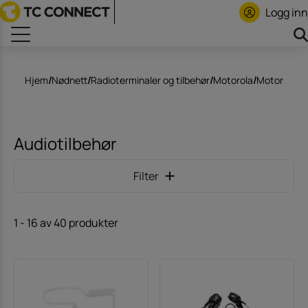
Logg inn
Hjem
/
Nødnett
/
Radioterminaler og tilbehør
/
Motorola
/
Motorola 
Audiotilbehør
Filter
1
-
16
av
40
produkter