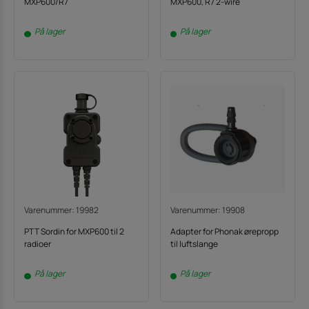
MXP600/R7
MXP600, R7 2-wire
På lager
På lager
Varenummer: 19982
Varenummer: 19908
PTT Sordin for MXP600 til 2
Adapter for Phonak ørepropp
radioer
til luftslange
På lager
På lager