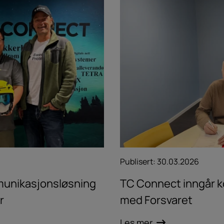
Publisert:
30.03.2026
munikasjonsløsning
TC Connect inngår ko
r
med Forsvaret
Les mer