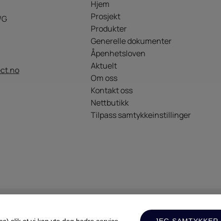
Hjem
Prosjekt
/G
Produkter
Generelle dokumenter
Åpenhetsloven
Aktuelt
ct.no
Om oss
Kontakt oss
Nettbutikk
Tilpass samtykkeinstillinger
Kontakt oss
) slik at vi kan yte deg bedre service.