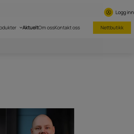
Logg inn
odukter
Aktuelt
Om oss
Kontakt oss
Nettbutikk
Roger GNSS repeaters