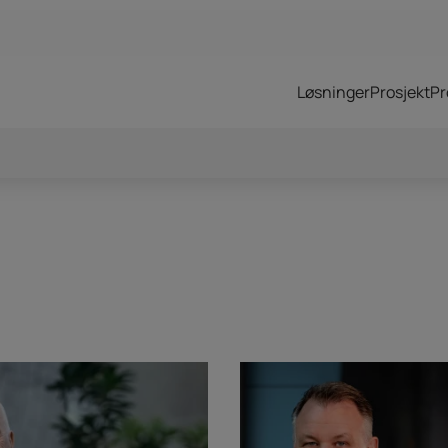
Løsninger
Prosjekt
Pr
omtac
Sordin Supreme – T2
 utstyr
Ascender SAR 2Vi Mips