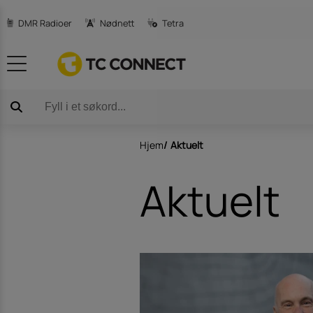
DMR Radioer
Nødnett
Tetra
Produktkataloger
3m Peltor C
Avansert satellit-teknologi
DJI Droner og
Hjem
/
Aktuelt
Aktuelt