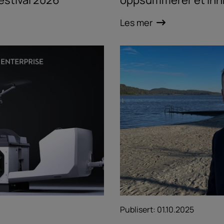
estival 2026
oppsummerer et innh
Les mer
Publisert:
01.10.2025