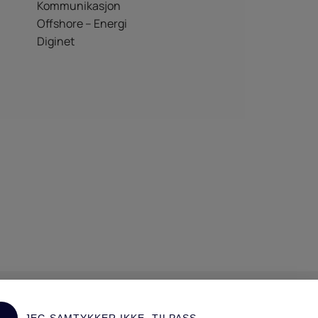
Kommunikasjon
Offshore – Energi
Diginet
Salgsbetingelser