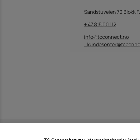
Sandstuveien 70 Blokk F
+ 47 815 00 112
info@tcconnect.no
kundesenter@tcconne
Design og kode:
TC Connect benytter informasjonskapsler (cookies