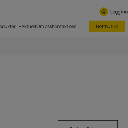
Logg inn
odukter
Aktuelt
Om oss
Kontakt oss
Nettbutikk
Roger GNSS repeaters