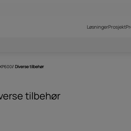
Løsninger
Prosjekt
Pr
omtac
Sordin Supreme – T2
 utstyr
Ascender SAR 2Vi Mips
MXP600
/
Diverse tilbehør
verse tilbehør