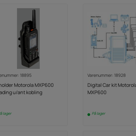
renummer: 18895
Varenummer: 18928
lholder Motorola MXP600
Digital Car kit Motorol
lading u/ant kobling
MXP600
å lager
På lager