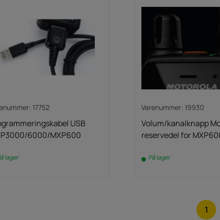
enummer: 17752
Varenummer: 19930
ogrammeringskabel USB
Volum/kanalknapp Mo
P3000/6000/MXP600
reservedel for MXP60
å lager
På lager
1