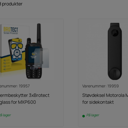
8 produkter
renummer: 19957
Varenummer: 19959
jermbeskytter 3xBrotect
Støvdeksel Motorola
rglass for MXP600
for sidekontakt
å lager
På lager