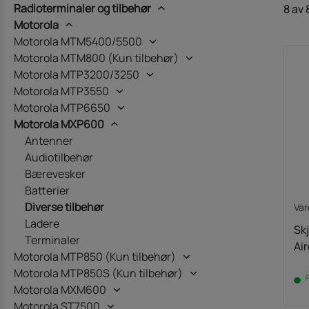
Radioterminaler og tilbehør
8 av 
Motorola
Motorola MTM5400/5500
Motorola MTM800 (Kun tilbehør)
Motorola MTP3200/3250
Motorola MTP3550
Motorola MTP6650
Motorola MXP600
Antenner
Audiotilbehør
Bærevesker
Batterier
Diverse tilbehør
Va
Ladere
Sk
Terminaler
Ai
Motorola MTP850 (Kun tilbehør)
Motorola MTP850S (Kun tilbehør)
P
Motorola MXM600
Motorola ST7500