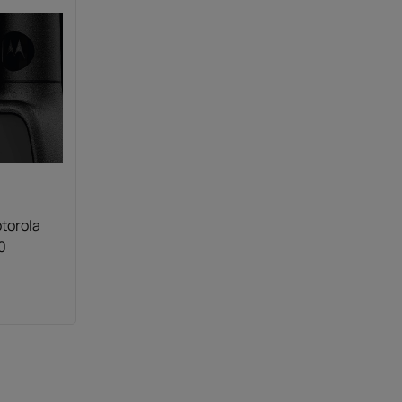
torola
0