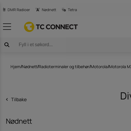
DMR Radioer
Nødnett
Tetra
Produktkataloger
3m Peltor C
Avansert satellit-teknologi
DJI Droner og
Hjem
/
Nødnett
/
Radioterminaler og tilbehør
/
Motorola
/
Motorola 
Di
Tilbake
Nødnett