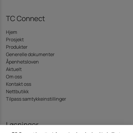
TC Connect
Hjem
Prosjekt
Produkter
Generelle dokumenter
Åpenhetsloven
Aktuelt
Om oss
Kontakt oss
Nettbutikk
Tilpass samtykkeinstillinger
Løsninger