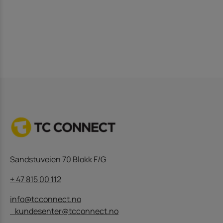
Sandstuveien 70 Blokk F/G
+ 47 815 00 112
info@tcconnect.no
kundesenter@tcconnect.no