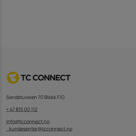
Sandstuveien 70 Blokk F/G
+ 47 815 00 112
info@tcconnect.no
kundesenter@tcconnect.no