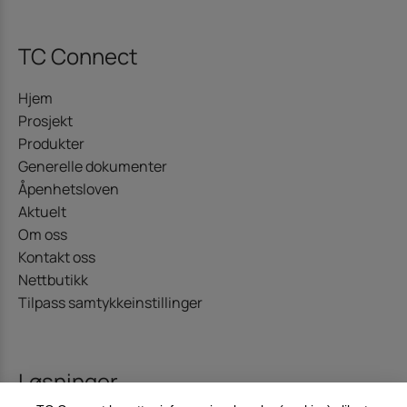
TC Connect
Hjem
Prosjekt
Produkter
Generelle dokumenter
Åpenhetsloven
Aktuelt
Om oss
Kontakt oss
Nettbutikk
Tilpass samtykkeinstillinger
Løsninger