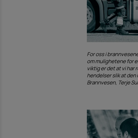
For oss i brannvesene
om mulighetene for el
viktig er det at vi h
hendelser slik at den
Brannvesen, Terje Sur