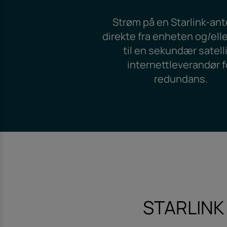
Strøm på en Starlink-an
direkte fra enheten og/ell
til en sekundær satelli
internettleverandør f
redundans.
STARLINK