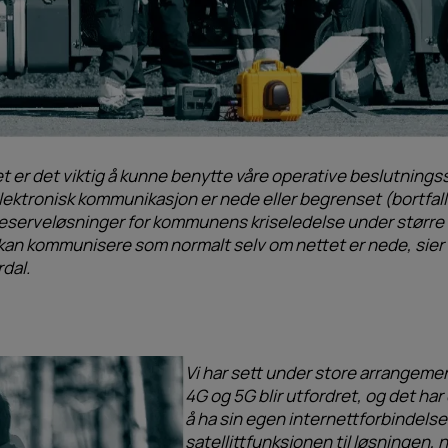
t er det viktig å kunne benytte våre operative beslutning
ektronisk kommunikasjon er nede eller begrenset (bortfall 
ar reserveløsninger for kommunens kriseledelse under større 
 kan kommunisere som normalt selv om nettet er nede, sier 
dal.
Vi har sett under store arrangeme
4G og 5G blir utfordret, og det har
å ha sin egen internettforbindels
satellittfunksjonen til løsningen, n