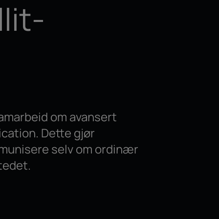
lit-
samarbeid om avansert
ation. Dette gjør
mmunisere selv om ordinær
tedet.