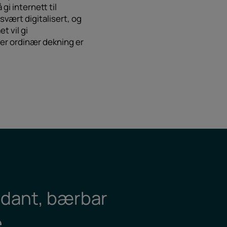
gi internett til
vært digitalisert, og
t vil gi
er ordinær dekning er
ndant, bærbar
e