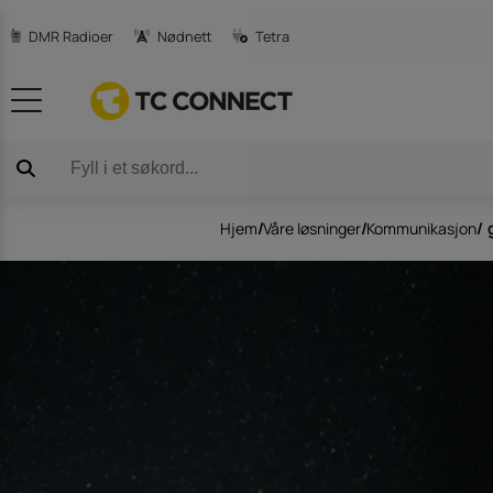
DMR Radioer
Nødnett
Tetra
Produktkataloger
3m Peltor C
Avansert satellit-teknologi
DJI Droner og
Hjem
/
Våre løsninger
/
Kommunikasjon
/