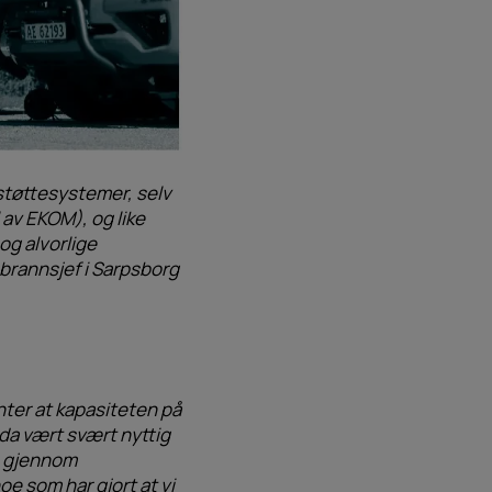
sstøttesystemer, selv
av EKOM), og like
og alvorlige
brannsjef i Sarpsborg
nter at kapasiteten på
 da vært svært nyttig
e gjennom
oe som har gjort at vi