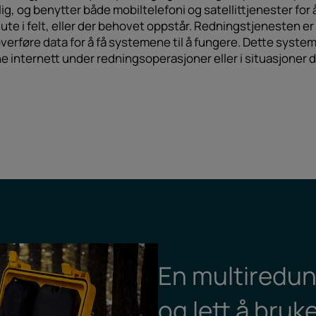
g, og benytter både mobiltelefoni og satellittjenester for å 
e i felt, eller der behovet oppstår. Redningstjenesten er s
overføre data for å få systemene til å fungere. Dette systeme
internett under redningsoperasjoner eller i situasjoner d
En multiredu
og lett å bruk