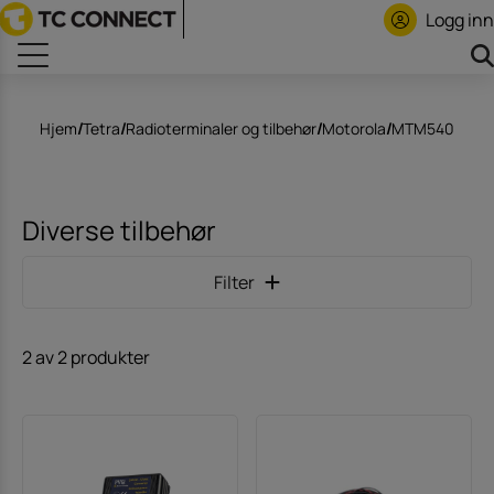
Logg inn
Hjem
/
Tetra
/
Radioterminaler og tilbehør
/
Motorola
/
MTM5400
/
Di
Diverse tilbehør
Filter
2 av 2 produkter