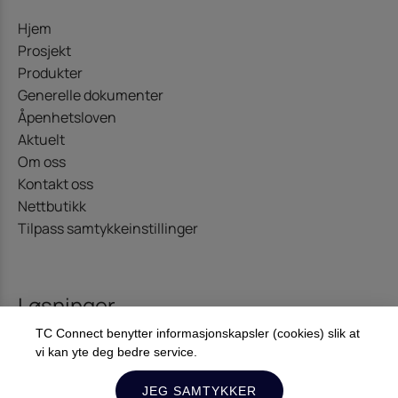
Hjem
Prosjekt
Produkter
Generelle dokumenter
Åpenhetsloven
Aktuelt
Om oss
Kontakt oss
Nettbutikk
Tilpass samtykkeinstillinger
Løsninger
TC Connect benytter informasjonskapsler (cookies) slik at
Kommunikasjon
vi kan yte deg bedre service.
Offshore – Energi
Diginet
JEG SAMTYKKER