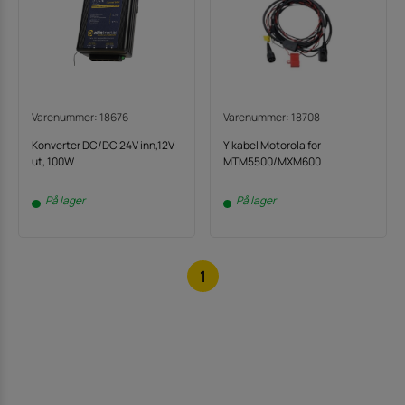
Varenummer: 18676
Varenummer: 18708
Konverter DC/DC 24V inn,12V
Y kabel Motorola for
ut, 100W
MTM5500/MXM600
På lager
På lager
1