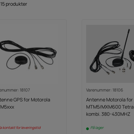
 15 produkter
enummer: 18107
Varenummer: 18106
tenne GPS for Motorola
Antenne Motorola for
M5xxx
MTM5/MXM600 Tetra
kombi. 380-430MHZ
a kontakt for leveringstid
På lager