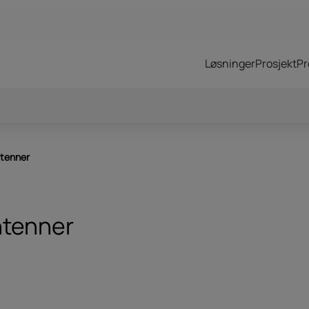
Løsninger
Prosjekt
Pr
omtac
Sordin Supreme – T2
 utstyr
Ascender SAR 2Vi Mips
tenner
tenner