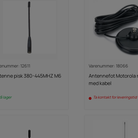
enummer: 12611
Varenummer: 18066
tenne pisk 380-445MHZ M6
Antennefot Motorola
med kabel
å lager
Ta kontakt for leveringstid