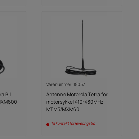
Varenummer: 18057
a Bil
Antenne Motorola Tetra for
MXM600
motorsykkel 410-430MHz
MTM5/MXM60
Ta kontakt for leveringstid