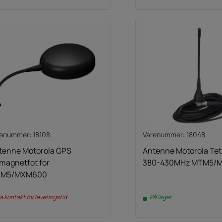
enummer: 18108
Varenummer: 18048
tenne Motorola GPS
Antenne Motorola Tetr
magnetfot for
380-430MHz MTM5/
M5/MXM600
a kontakt for leveringstid
På lager