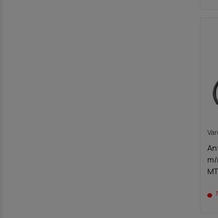
Var
An
m/
MT
T