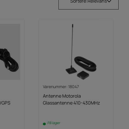
Sortere:
Relevans
Varenummer: 18047
Antenne Motorola
/GPS
Glassantenne 410-430MHz
På lager