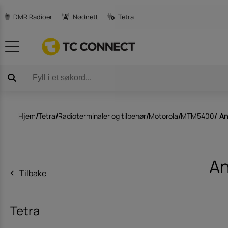
DMR Radioer
Nødnett
Tetra
Produktkataloger
3m Peltor C
Avansert satellit-teknologi
DJI Droner og
Hjem
/
Tetra
/
Radioterminaler og tilbehør
/
Motorola
/
MTM5400
/
An
An
Tilbake
Tetra