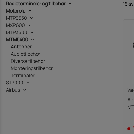
Radioterminaler og tilbehør
15 av
Motorola
MTP3550
MXP600
MTP3500
MTM5400
Antenner
Audiotilbehør
Diverse tilbehør
Monteringstilbehør
Terminaler
ST7000
Airbus
Var
An
MT
T