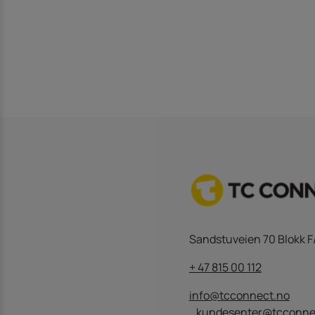
Sandstuveien 70 Blokk F
+ 47 815 00 112
info@tcconnect.no
kundesenter@tcconne