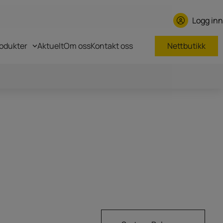
Logg inn
odukter
Aktuelt
Om oss
Kontakt oss
Nettbutikk
Roger GNSS repeaters