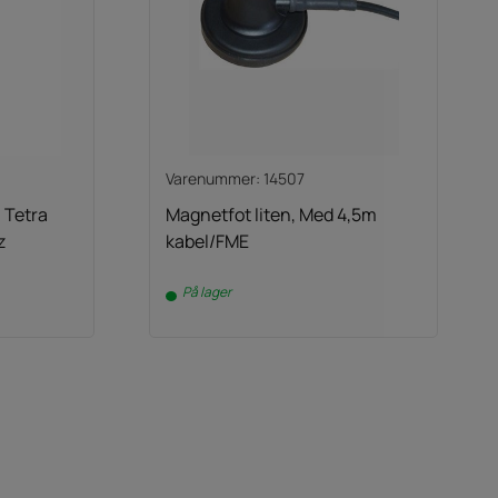
Varenummer: 14507
 Tetra
Magnetfot liten, Med 4,5m
z
kabel/FME
På lager