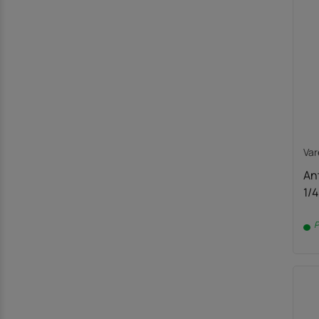
Var
An
1/4
P