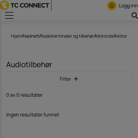
Logg inn
Hjem
/
Nødnett
/
Radioterminaler og tilbehør
/
Motorola
/
Motorola M
Audiotilbehør
Filter
0 av 0 resultater
Ingen resultater funnet