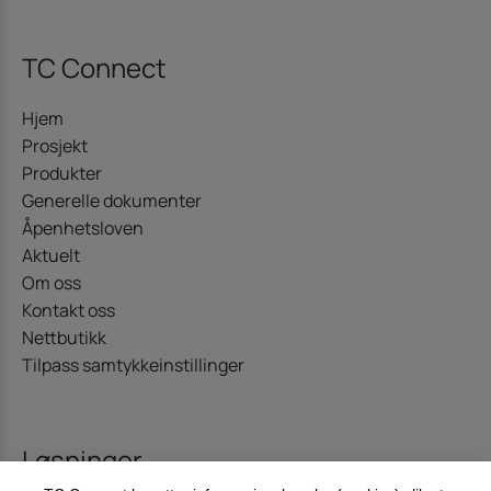
TC Connect
Hjem
Prosjekt
Produkter
Generelle dokumenter
Åpenhetsloven
Aktuelt
Om oss
Kontakt oss
Nettbutikk
Tilpass samtykkeinstillinger
Løsninger