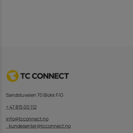
Sandstuveien 70 Blokk F/G
+ 47 815 00 112
info@tcconnect.no
kundesenter@tcconnect.no