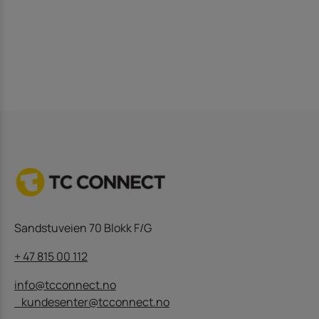
Sandstuveien 70 Blokk F/G
+ 47 815 00 112
info@tcconnect.no
kundesenter@tcconnect.no