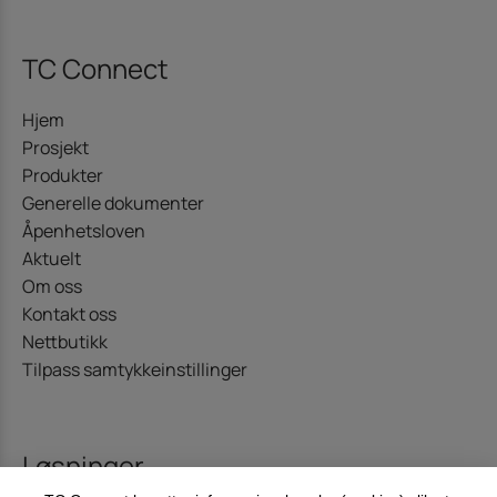
TC Connect
Hjem
Prosjekt
Produkter
Generelle dokumenter
Åpenhetsloven
Aktuelt
Om oss
Kontakt oss
Nettbutikk
Tilpass samtykkeinstillinger
Løsninger