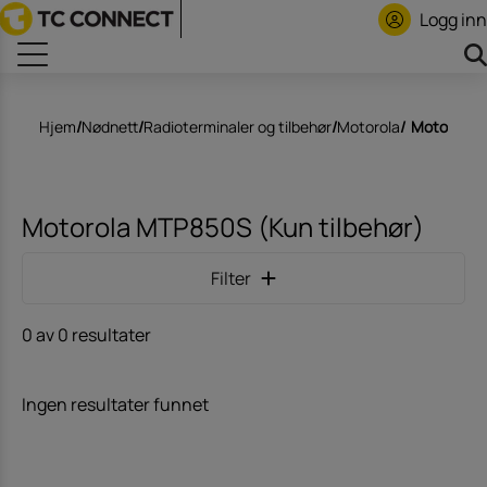
Logg inn
Hjem
/
Nødnett
/
Radioterminaler og tilbehør
/
Motorola
/
Motorola M
Motorola MTP850S (Kun tilbehør)
Filter
0 av 0 resultater
Ingen resultater funnet