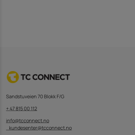
Sandstuveien 70 Blokk F/G
+ 47 815 00 112
info@tcconnect.no
kundesenter@tcconnect.no