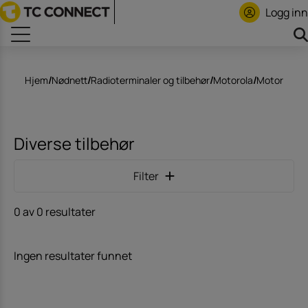
Logg inn
Hjem
/
Nødnett
/
Radioterminaler og tilbehør
/
Motorola
/
Motorola 
Diverse tilbehør
Filter
0 av 0 resultater
Ingen resultater funnet