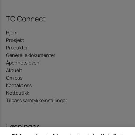
TC Connect
Hjem
Prosjekt
Produkter
Generelle dokumenter
Åpenhetsloven
Aktuelt
Om oss
Kontakt oss
Nettbutikk
Tilpass samtykkeinstillinger
Løsninger