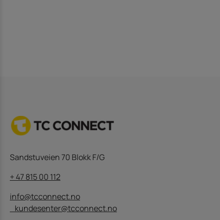
Sandstuveien 70 Blokk F/G
+ 47 815 00 112
info@tcconnect.no
kundesenter@tcconnect.no