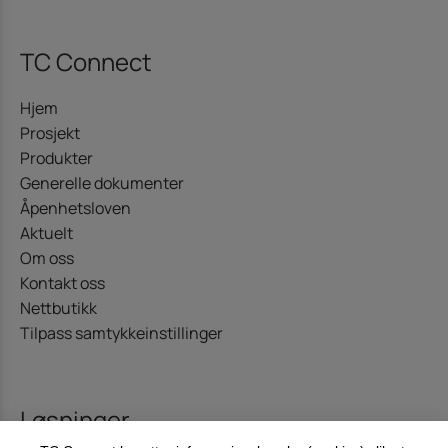
TC Connect
Hjem
Prosjekt
Produkter
Generelle dokumenter
Åpenhetsloven
Aktuelt
Om oss
Kontakt oss
Nettbutikk
Tilpass samtykkeinstillinger
Løsninger