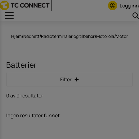
Logg inn
Hjem
/
Nødnett
/
Radioterminaler og tilbehør
/
Motorola
/
Motorola 
Batterier
Filter
0 av 0 resultater
Ingen resultater funnet