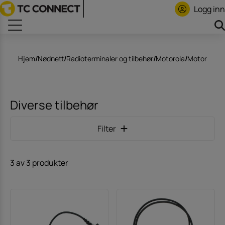
Logg inn
Hjem
/
Nødnett
/
Radioterminaler og tilbehør
/
Motorola
/
Motorola S
Diverse tilbehør
Filter
3 av 3 produkter