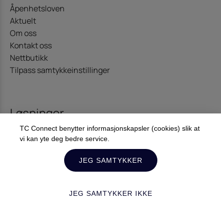
Åpenhetsloven
Aktuelt
Om oss
Kontakt oss
Nettbutikk
Tilpass samtykkeinstillinger
Løsninger
TC Connect benytter informasjonskapsler (cookies) slik at
Kommunikasjon
vi kan yte deg bedre service.
Offshore – Energi
Diginet
JEG SAMTYKKER
JEG SAMTYKKER IKKE