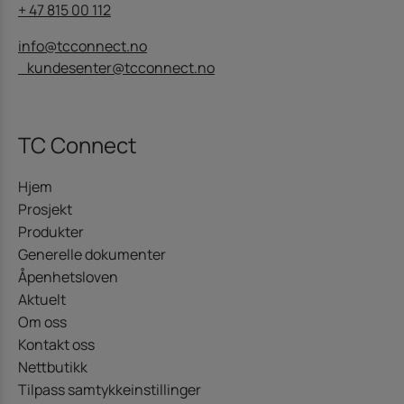
+ 47 815 00 112
info@tcconnect.no
kundesenter@tcconnect.no
TC Connect
Hjem
Prosjekt
Produkter
Generelle dokumenter
Åpenhetsloven
Aktuelt
Om oss
Kontakt oss
Nettbutikk
Tilpass samtykkeinstillinger