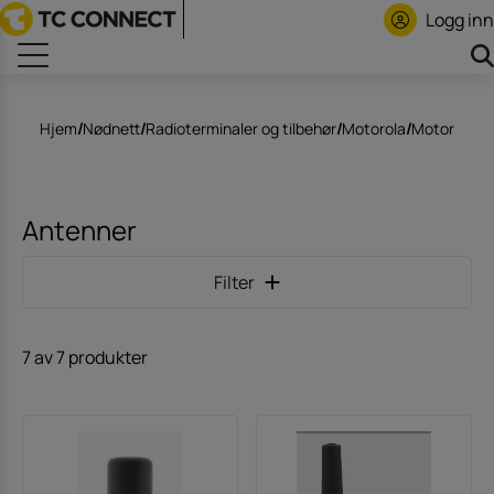
Logg inn
Hjem
/
Nødnett
/
Radioterminaler og tilbehør
/
Motorola
/
Motorola S
Antenner
Filter
7 av 7 produkter