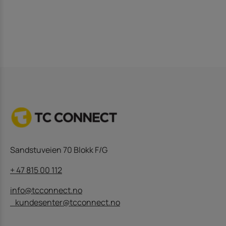
Sandstuveien 70 Blokk F/G
+ 47 815 00 112
info@tcconnect.no
kundesenter@tcconnect.no