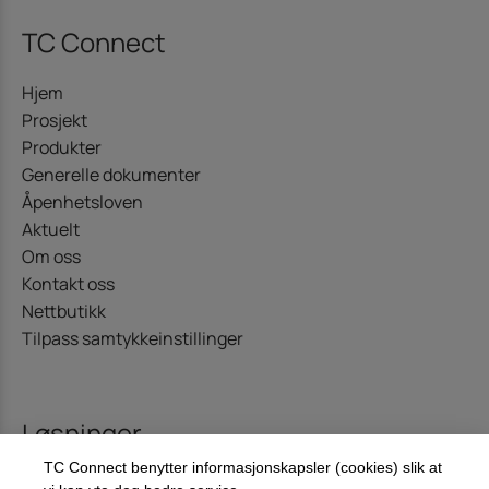
TC Connect
Hjem
Prosjekt
Produkter
Generelle dokumenter
Åpenhetsloven
Aktuelt
Om oss
Kontakt oss
Nettbutikk
Tilpass samtykkeinstillinger
Løsninger
TC Connect benytter informasjonskapsler (cookies) slik at
Kommunikasjon