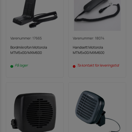
Varenummer: 17665
Varenummer: 18074
Bordmikrofon Motorola
Handsett Motorola
MTM5x00/MXM600
MTM5x00/MXM600
På lager
Ta kontakt for leveringstid