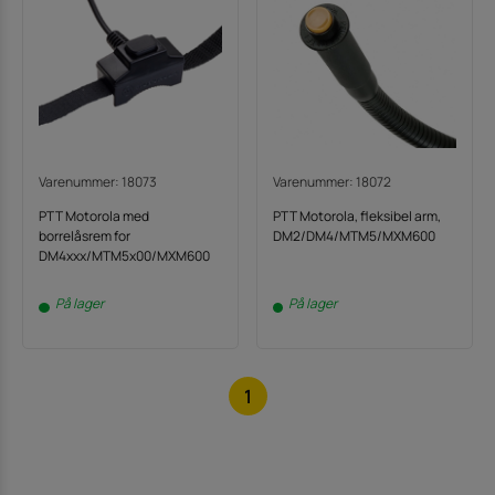
Varenummer: 18073
Varenummer: 18072
PTT Motorola med
PTT Motorola, fleksibel arm,
borrelåsrem for
DM2/DM4/MTM5/MXM600
DM4xxx/MTM5x00/MXM600
På lager
På lager
1