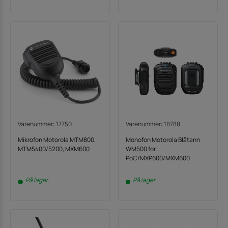
Varenummer: 17750
Varenummer: 18788
Mikrofon Motorola MTM800,
Monofon Motorola Blåtann
MTM5400/5200, MXM600
WM500 for
PoC/MXP600/MXM600
På lager
På lager