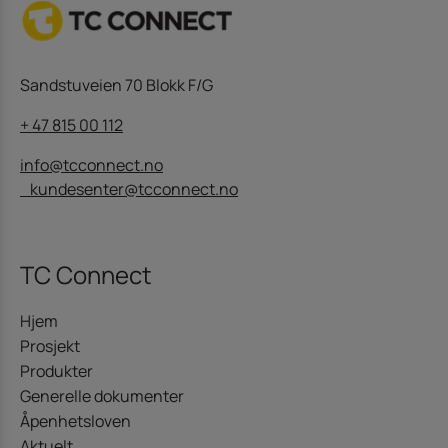
Sandstuveien 70 Blokk F/G
+ 47 815 00 112
info@tcconnect.no
kundesenter@tcconnect.no
TC Connect
Hjem
Prosjekt
Produkter
Generelle dokumenter
Åpenhetsloven
Aktuelt