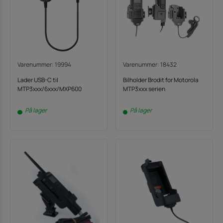
Varenummer: 19994
Varenummer: 18432
Lader USB-C til
Bilholder Brodit for Motorola
MTP3xxx/6xxx/MXP600
MTP3xxx serien
På lager
På lager