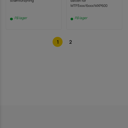
strømforsyning
batteri for
MTP3xxx/6xxx/MXP600
På lager
På lager
1
2