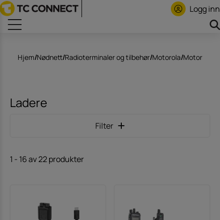
Logg inn
Hjem
/
Nødnett
/
Radioterminaler og tilbehør
/
Motorola
/
Motorola 
Ladere
Filter
1
-
16
av
22
produkter