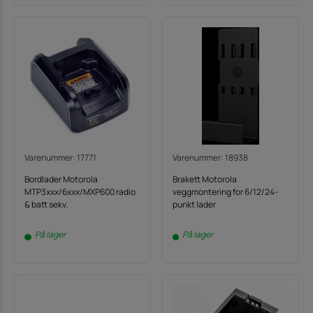
Varenummer: 17771
Varenummer: 18938
Bordlader Motorola
Brakett Motorola
MTP3xxx/6xxx/MXP600 radio
veggmontering for 6/12/24-
& batt sekv.
punkt lader
På lager
På lager