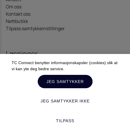
Om oss
Kontakt oss
Nettbutikk
Tilpass samtykkeinstillinger
Løsninger
TC Connect benytter informasjonskapsler (cookies) slik at
Kommunikasjon
vi kan yte deg bedre service.
Offshore – Energi
Diginet
JEG SAMTYKKER
JEG SAMTYKKER IKKE
Kontakt oss
TILPASS