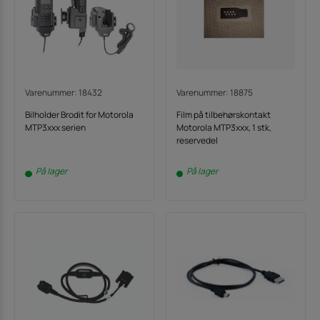
Varenummer: 18432
Varenummer: 18875
Bilholder Brodit for Motorola
Film på tilbehørskontakt
MTP3xxx serien
Motorola MTP3xxx, 1 stk,
reservedel
På lager
På lager