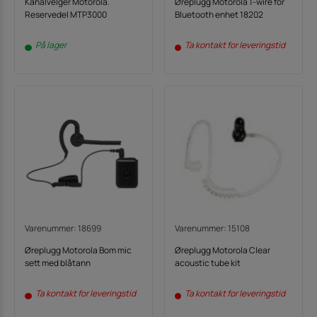
Kanalvelger Motorola.
Øreplugg Motorola 1-wire for
Reservedel MTP3000
Bluetooth enhet 18202
På lager
Ta kontakt for leveringstid
Varenummer: 18699
Varenummer: 15108
Øreplugg Motorola Bom mic
Øreplugg Motorola Clear
sett med blåtann
acoustic tube kit
Ta kontakt for leveringstid
Ta kontakt for leveringstid