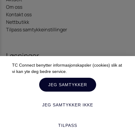
Om oss
Kontakt oss
Nettbutikk
Tilpass samtykkeinstillinger
Løsninger
TC Connect benytter informasjonskapsler (cookies) slik at
Kommunikasjon
vi kan yte deg bedre service.
Offshore – Energi
Diginet
JEG SAMTYKKER
JEG SAMTYKKER IKKE
Kontakt oss
TILPASS