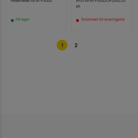
Reservedel for MTP3000
RFID for MTP3000/DP2000 20
pk
På lager
Ta kontakt for leveringstid
1
2