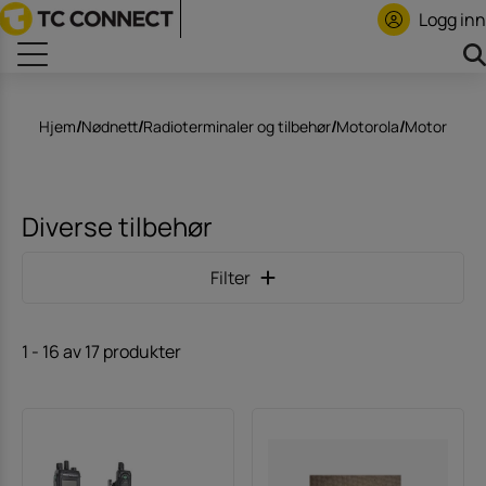
Logg inn
Hjem
/
Nødnett
/
Radioterminaler og tilbehør
/
Motorola
/
Motorola 
Diverse tilbehør
Filter
1
-
16
av
17
produkter