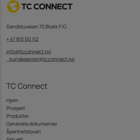
Sandstuveien 70 Blokk F/G
+ 47 815 00 112
info@tcconnect.no
kundesenter@tcconnect.no
TC Connect
Hjem
Prosjekt
Produkter
Generelle dokumenter
Åpenhetsloven
Aktuelt