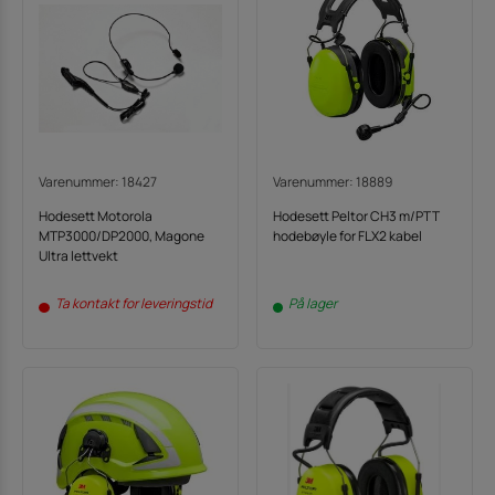
Varenummer: 18427
Varenummer: 18889
Hodesett Motorola
Hodesett Peltor CH3 m/PTT
MTP3000/DP2000, Magone
hodebøyle for FLX2 kabel
Ultra lettvekt
Ta kontakt for leveringstid
På lager