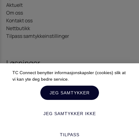
Aktuelt
Om oss
Kontakt oss
Nettbutikk
Tilpass samtykkeinstillinger
Løsninger
TC Connect benytter informasjonskapsler (cookies) slik at
Kommunikasjon
vi kan yte deg bedre service.
Offshore – Energi
Diginet
JEG SAMTYKKER
JEG SAMTYKKER IKKE
Kontakt oss
TILPASS