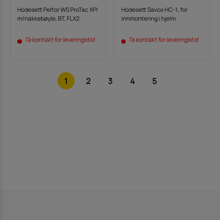
Hodesett Peltor WS ProTac XPI
Hodesett Savox HC-1, for
m/nakkebøyle, BT, FLX2
innmontering i hjelm
Ta kontakt for leveringstid
Ta kontakt for leveringstid
1
2
3
4
5