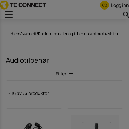
Logg inn
Hjem
/
Nødnett
/
Radioterminaler og tilbehør
/
Motorola
/
Motorola 
Audiotilbehør
Filter
1
-
16
av
73
produkter