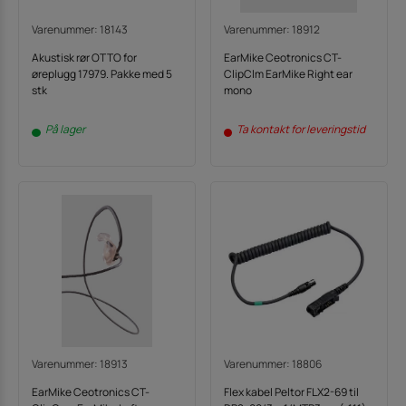
Varenummer: 18143
Varenummer: 18912
Akustisk rør OTTO for
EarMike Ceotronics CT-
øreplugg 17979. Pakke med 5
ClipClm EarMike Right ear
stk
mono
På lager
Ta kontakt for leveringstid
Varenummer: 18913
Varenummer: 18806
EarMike Ceotronics CT-
Flex kabel Peltor FLX2-69 til