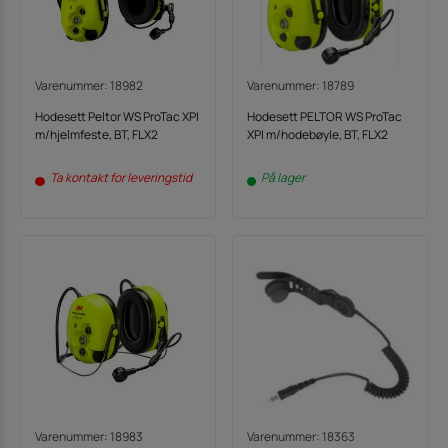
Varenummer: 18982
Varenummer: 18789
Hodesett Peltor WS ProTac XPI
Hodesett PELTOR WS ProTac
m/hjelmfeste, BT, FLX2
XPI m/hodebøyle, BT, FLX2
Ta kontakt for leveringstid
På lager
Varenummer: 18983
Varenummer: 18363