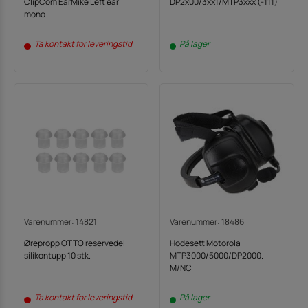
ClipCom EarMike Left ear
DP2x00/3xx1/MTP3xxx (-111)
mono
Ta kontakt for leveringstid
På lager
Varenummer: 14821
Varenummer: 18486
Ørepropp OTTO reservedel
Hodesett Motorola
silikontupp 10 stk.
MTP3000/5000/DP2000.
M/NC
Ta kontakt for leveringstid
På lager