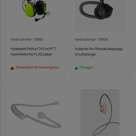
Varenummer: 19983
Varenummer: 19908
Hodesett Peltor CH3 m/PTT
Adapter for Phonak ørepropp
hjelmfeste for FLX2 kabel
til luftslange
Ta kontakt for leveringstid
På lager