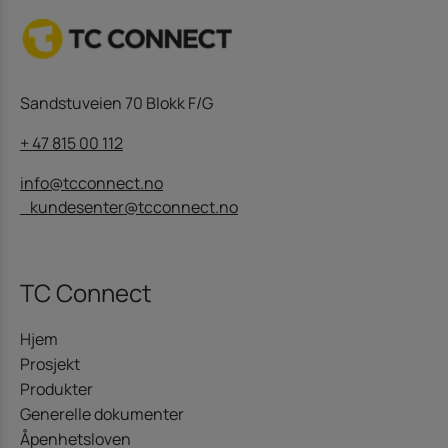
Sandstuveien 70 Blokk F/G
+ 47 815 00 112
info@tcconnect.no
kundesenter@tcconnect.no
TC Connect
Hjem
Prosjekt
Produkter
Generelle dokumenter
Åpenhetsloven