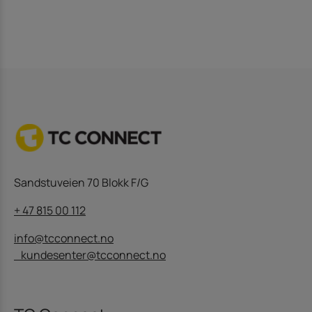
Sandstuveien 70 Blokk F/G
+ 47 815 00 112
info@tcconnect.no
kundesenter@tcconnect.no