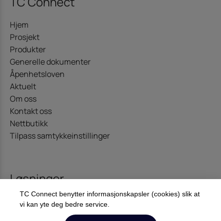
TC Connect
Hjem
Prosjekt
Produkter
Generelle dokumenter
Åpenhetsloven
Aktuelt
Om oss
Kontakt oss
Nettbutikk
Tilpass samtykkeinstillinger
Løsninger
TC Connect benytter informasjonskapsler (cookies) slik at
Kommunikasjon
vi kan yte deg bedre service.
Offshore – Energi