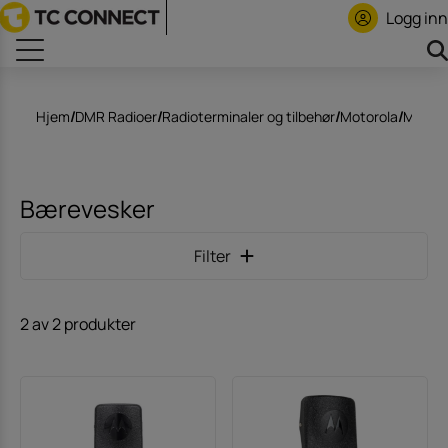
Logg inn
Hjem
/
DMR Radioer
/
Radioterminaler og tilbehør
/
Motorola
/
Motoro
Bærevesker
Filter
2 av 2 produkter