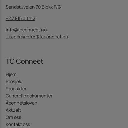
Sandstuveien 70 Blokk F/G
+ 47 815 00 112
info@tcconnect.no
kundesenter@tcconnect.no
TC Connect
Hjem
Prosjekt
Produkter
Generelle dokumenter
Åpenhetsloven
Aktuelt
Om oss
Kontakt oss