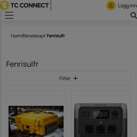
Logg inn
Hjem
/
Beredskap
/
Fenrisulfr
Fenrisulfr
Filter